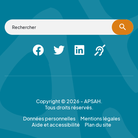
search
Facebook
Twitter
Linkedin
Apsah Sourd |
Copyright © 2026 - APSAH.
Tous droits réservés.
Données personnelles
Mentions légales
Aide et accessibilité
Plan du site