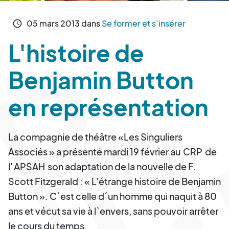
05
mars
2013
dans
Se former et s’insérer
schedule
L'histoire de
Benjamin Button
en représentation
La compagnie de théâtre «Les Singuliers
Associés » a présenté mardi 19 février au
CRP
de
l'
APSAH
son adaptation de la nouvelle de F.
Scott Fitzgerald : « L'étrange histoire de Benjamin
Button ». C´est celle d´un homme qui naquit à 80
ans et vécut sa vie à l`envers, sans pouvoir arrêter
le cours du temps.