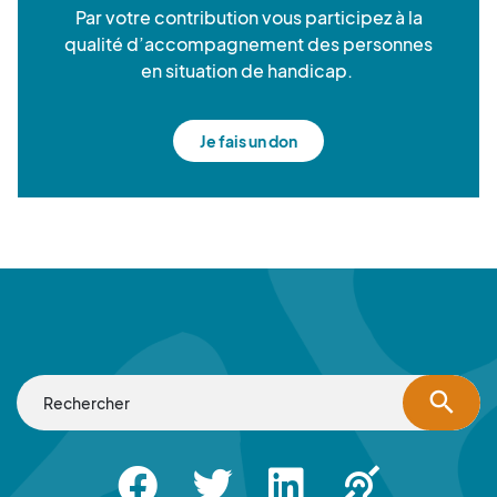
Par votre contribution vous participez à la
qualité d’accompagnement des personnes
en situation de handicap.
Je fais un don
search
Facebook
Twitter
Linkedin
Apsah Sourd |