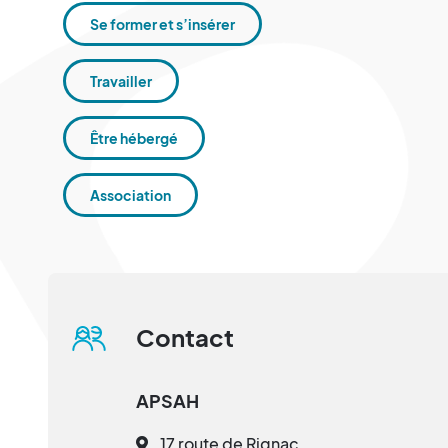
Se former et s’insérer
Travailler
Être hébergé
Association
Contact
APSAH
17 route de Rignac