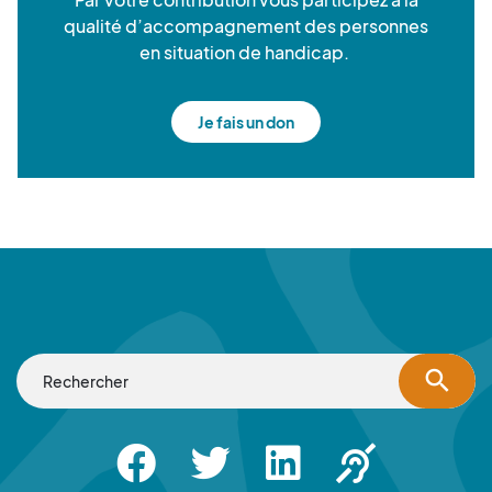
qualité d’accompagnement des personnes
en situation de handicap.
Je fais un don
search
Facebook
Twitter
Linkedin
Apsah Sourd |