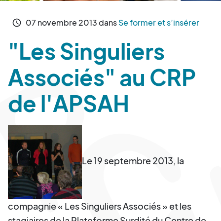
07
novembre
2013
dans
Se former et s’insérer
schedule
"Les Singuliers
Associés" au CRP
de l'APSAH
Le 19 septembre 2013, la
compagnie « Les Singuliers Associés » et les
stagiaires de la Plateforme Surdité du Centre de