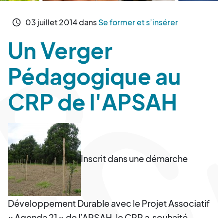
03
juillet
2014
dans
Se former et s’insérer
schedule
Un Verger
Pédagogique au
CRP de l'APSAH
Inscrit dans une démarche
Développement Durable avec le Projet Associatif
« Agenda 21 » de l’APSAH, le CRP a souhaité