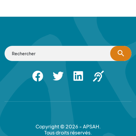
search
Facebook
Twitter
Linkedin
Apsah Sourd |
Copyright © 2026 - APSAH.
Tous droits réservés.