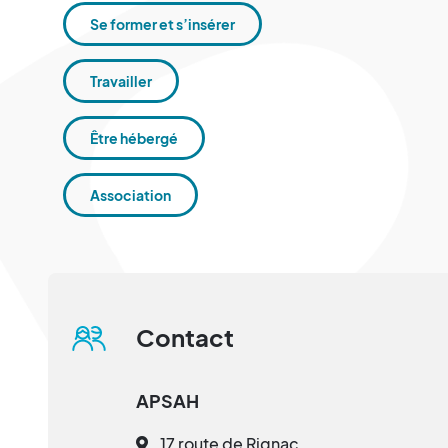
Se former et s’insérer
Travailler
Être hébergé
Association
Contact
APSAH
17 route de Rignac