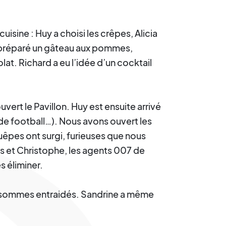
isine : Huy a choisi les crêpes, Alicia
 a préparé un gâteau aux pommes,
at. Richard a eu l’idée d’un cocktail
vert le Pavillon. Huy est ensuite arrivé
de football…). Nous avons ouvert les
êpes ont surgi, furieuses que nous
is et Christophe, les agents 007 de
s éliminer.
 sommes entraidés. Sandrine a même