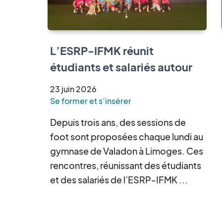
L’ESRP-IFMK réunit
étudiants et salariés autour
d’un tournoi de cécifoot
23
juin
2026
Se former et s’insérer
Depuis trois ans, des sessions de
foot sont proposées chaque lundi au
gymnase de Valadon à Limoges. Ces
rencontres, réunissant des étudiants
et des salariés de l’ESRP-IFMK ...