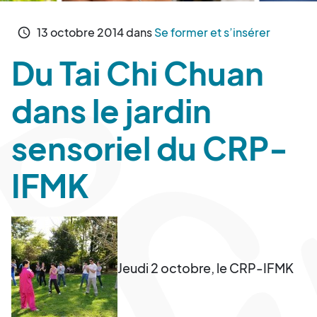
13
octobre
2014
dans
Se former et s’insérer
schedule
Du Tai Chi Chuan
dans le jardin
sensoriel du CRP-
IFMK
Jeudi 2 octobre, le CRP-IFMK