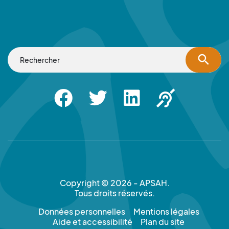
search
Facebook
Twitter
Linkedin
Apsah Sourd |
Copyright © 2026 - APSAH.
Tous droits réservés.
Données personnelles
Mentions légales
Aide et accessibilité
Plan du site