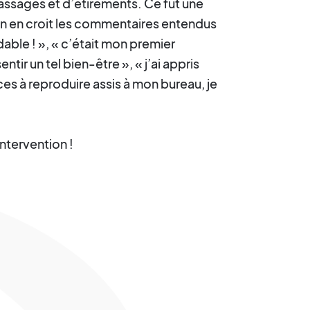
sages et d’étirements. Ce fut une
’on en croit les commentaires entendus
midable ! », « c’était mon premier
tir un tel bien-être », « j’ai appris
s à reproduire assis à mon bureau, je
ntervention !