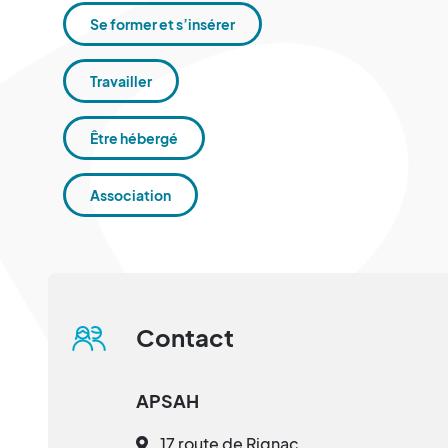
Se former et s’insérer
Travailler
Être hébergé
Association
Contact
APSAH
17 route de Rignac