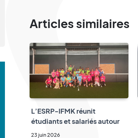
Articles similaires
L’ESRP-IFMK réunit
étudiants et salariés autour
d’un tournoi de cécifoot
23
juin
2026