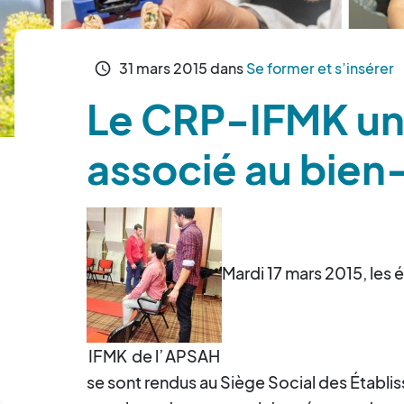
31
mars
2015
dans
Se former et s’insérer
schedule
Le CRP-IFMK une
associé au bien-
Mardi 17 mars 2015, les 
IFMK
de l’
APSAH
se sont rendus au Siège Social des Établ