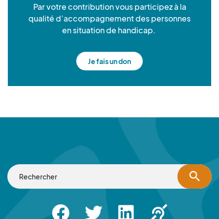
Par votre contribution vous participez à la
qualité d’accompagnement des personnes
en situation de handicap.
Je fais un don
search
Facebook
Twitter
Linkedin
Apsah Sourd |