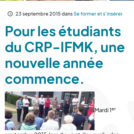
23
septembre
2015
dans
Se former et s’insérer
schedule
Pour les étudiants
du CRP-IFMK, une
nouvelle année
commence.
er
Mardi 1