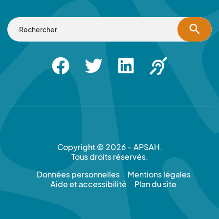
search
Facebook
Twitter
Linkedin
Apsah Sourd |
Copyright © 2026 - APSAH.
Tous droits réservés.
Données personnelles
Mentions légales
Aide et accessibilité
Plan du site