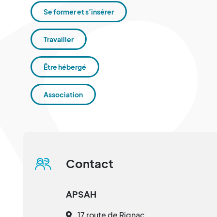
Se former et s’insérer
Travailler
Être hébergé
Association
Contact
APSAH
17 route de Rignac