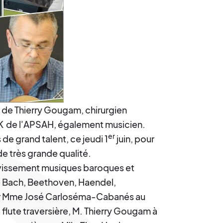
t de Thierry Gougam, chirurgien
K
de l'APSAH, également musicien.
er
de grand talent, ce jeudi 1
juin, pour
e très grande qualité.
vissement musiques baroques et
de Bach, Beethoven, Haendel,
par Mme José Carloséma-Cabanés au
 flute traversière, M. Thierry Gougam à