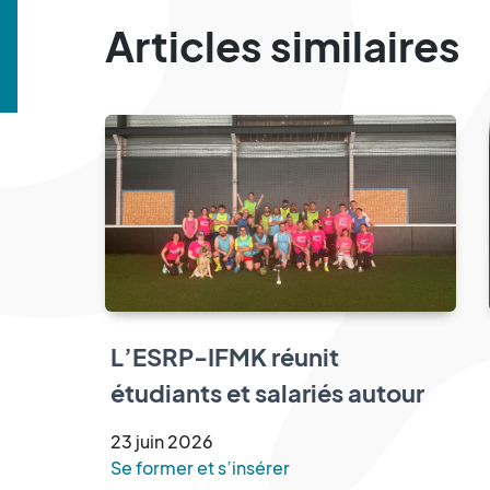
Articles similaires
L’ESRP-IFMK réunit
étudiants et salariés autour
d’un tournoi de cécifoot
23
juin
2026
Se former et s’insérer