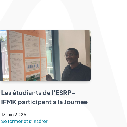
Les étudiants de l’ESRP-
IFMK participent à la Journée
Scientifique des Sciences de
17
juin
2026
la Réadaptation
Se former et s’insérer