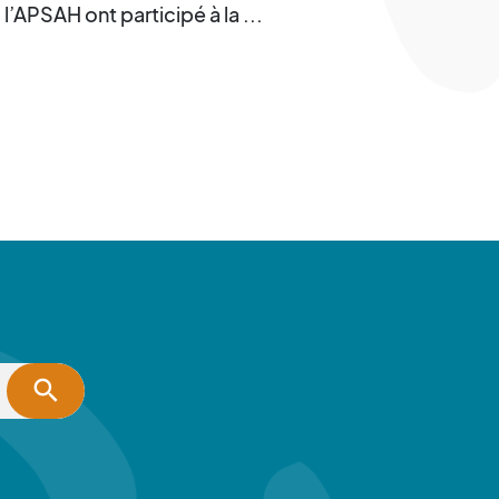
l’APSAH ont participé à la ...
search
 Facebook pour les sourds