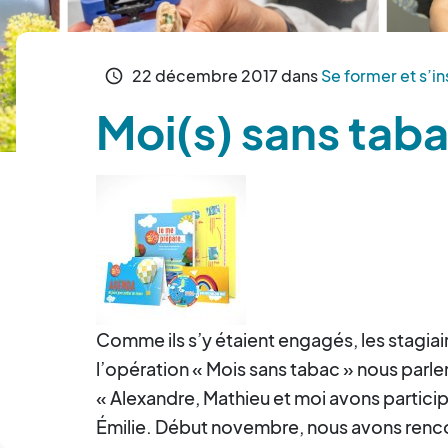
22
décembre
2017
dans
Se former et s’in
schedule
Moi(s) sans tabac
Comme ils s’y étaient engagés, les stagiai
l’opération « Mois sans tabac » nous parle
« Alexandre, Mathieu et moi avons partici
Émilie. Début novembre, nous avons renco