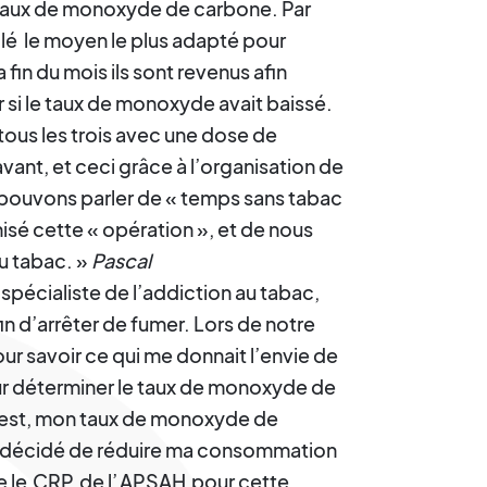
e taux de monoxyde de carbone. Par
illé le moyen le plus adapté pour
fin du mois ils sont revenus afin
 si le taux de monoxyde avait baissé.
tous les trois avec une dose de
nt, et ceci grâce à l’organisation de
 pouvons parler de « temps sans tabac
isé cette « opération », et de nous
du tabac. »
Pascal
 spécialiste de l’addiction au tabac,
n d’arrêter de fumer. Lors de notre
ur savoir ce qui me donnait l’envie de
our déterminer le taux de monoxyde de
est, mon taux de monoxyde de
ai décidé de réduire ma consommation
e le
CRP
de l’
APSAH
pour cette