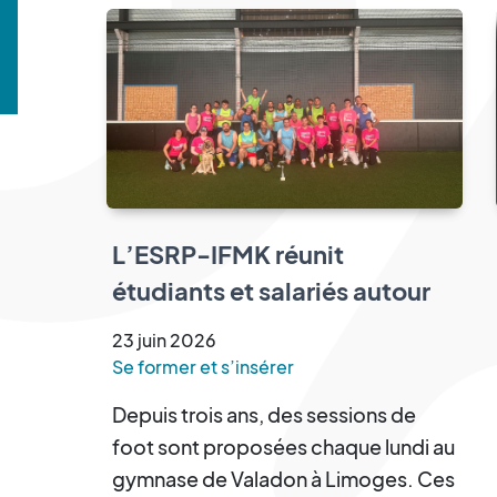
L’ESRP-IFMK réunit
étudiants et salariés autour
d’un tournoi de cécifoot
23
juin
2026
Se former et s’insérer
Depuis trois ans, des sessions de
foot sont proposées chaque lundi au
gymnase de Valadon à Limoges. Ces