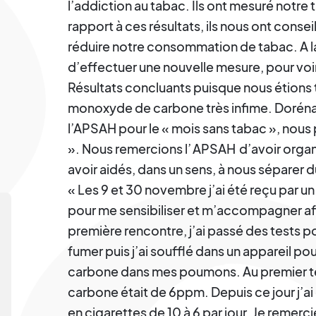
l’addiction au tabac. Ils ont mesuré notr
rapport à ces résultats, ils nous ont conse
réduire notre consommation de tabac. A la 
d’effectuer une nouvelle mesure, pour voir
Résultats concluants puisque nous étions 
monoxyde de carbone très infime. Dorénava
l’APSAH pour le « mois sans tabac », nous
». Nous remercions l’
APSAH
d’avoir organ
avoir aidés, dans un sens, à nous séparer 
« Les 9 et 30 novembre j’ai été reçu par un
pour me sensibiliser et m’accompagner afi
première rencontre, j’ai passé des tests po
fumer puis j’ai soufflé dans un appareil p
carbone dans mes poumons. Au premier t
carbone était de 6ppm. Depuis ce jour j’
en cigarettes de 10 à 6 par jour. Je remerci