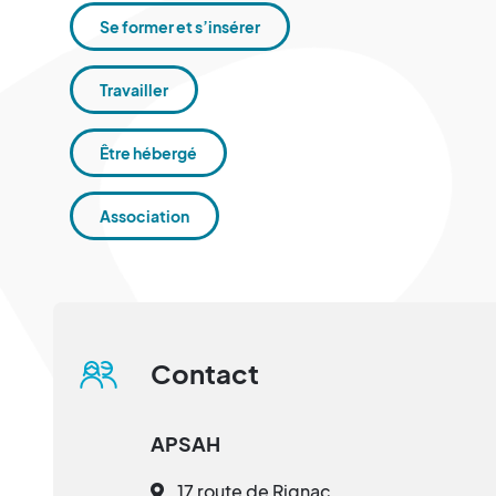
Se former et s’insérer
Travailler
Être hébergé
Association
Contact
APSAH
17 route de Rignac