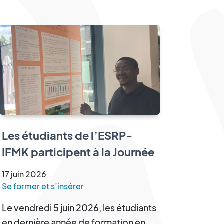
Les étudiants de l’ESRP-
IFMK participent à la Journée
Scientifique des Sciences de
17
juin
2026
la Réadaptation
Se former et s’insérer
Le vendredi 5 juin 2026, les étudiants
en dernière année de formation en