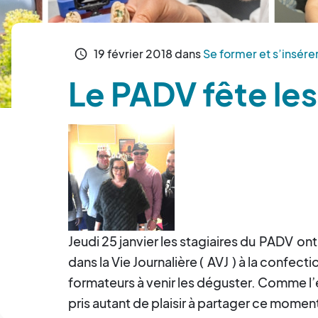
19
février
2018
dans
Se former et s’insére
schedule
Le PADV fête les
Jeudi 25 janvier les stagiaires du
PADV
ont
dans la Vie Journalière (
AVJ
) à la confectio
formateurs à venir les déguster. Comme l’
pris autant de plaisir à partager ce moment