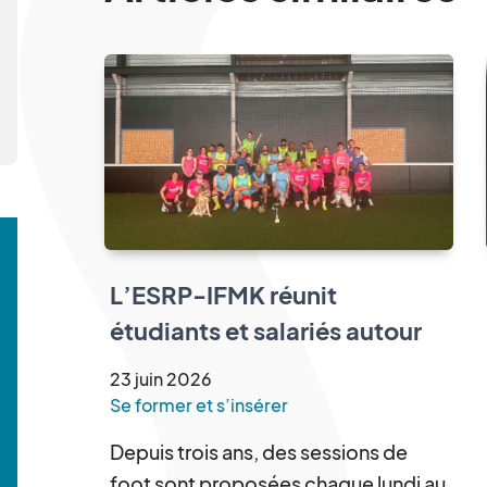
L’ESRP-IFMK réunit
étudiants et salariés autour
d’un tournoi de cécifoot
23
juin
2026
Se former et s’insérer
Depuis trois ans, des sessions de
foot sont proposées chaque lundi au