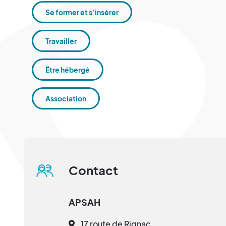
Se former et s’insérer
Travailler
Être hébergé
Association
Contact
APSAH
17 route de Rignac