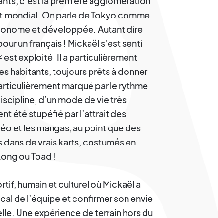
ants, c’est la première agglomération
nt mondial. On parle de Tokyo comme
autonome et développée. Autant dire
our un français ! Mickaël s’est senti
st exploité. Il a particulièrement
des habitants, toujours prêts à donner
articulièrement marqué par le rythme
cipline, d’un mode de vie très
nt été stupéfié par l’attrait des
idéo et les mangas, au point que des
s dans de vrais karts, costumés en
Kong ou Toad !
rtif, humain et culturel où Mickaël a
al de l’équipe et confirmer son envie
lle. Une expérience de terrain hors du