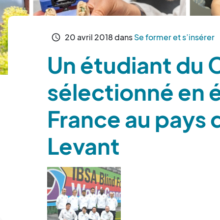
20
avril
2018
dans
Se former et s’insérer
schedule
Un étudiant du
sélectionné en 
France au pays d
Levant