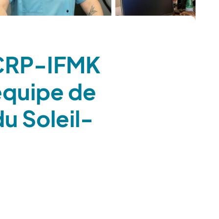
 CRP-IFMK
équipe de
u Soleil-