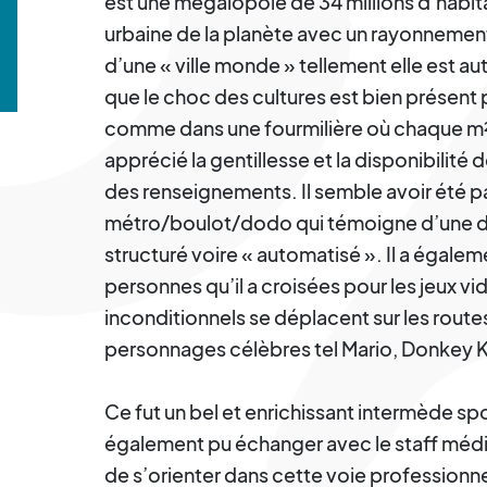
est une mégalopole de 34 millions d’habit
urbaine de la planète avec un rayonneme
d’une « ville monde » tellement elle est 
que le choc des cultures est bien présent p
comme dans une fourmilière où chaque m² e
apprécié la gentillesse et la disponibilité 
des renseignements. Il semble avoir été p
métro/boulot/dodo qui témoigne d’une dis
structuré voire « automatisé ». Il a égaleme
personnes qu’il a croisées pour les jeux v
inconditionnels se déplacent sur les route
personnages célèbres tel Mario, Donkey 
Ce fut un bel et enrichissant intermède spo
également pu échanger avec le staff médic
de s’orienter dans cette voie professionne