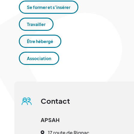
Se former et s’insérer
Travailler
Être hébergé
Association
Contact
APSAH
17 route de Rignac