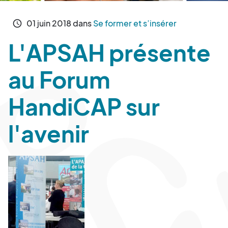
01
juin
2018
dans
Se former et s’insérer
schedule
L'APSAH présente
au Forum
HandiCAP sur
l'avenir