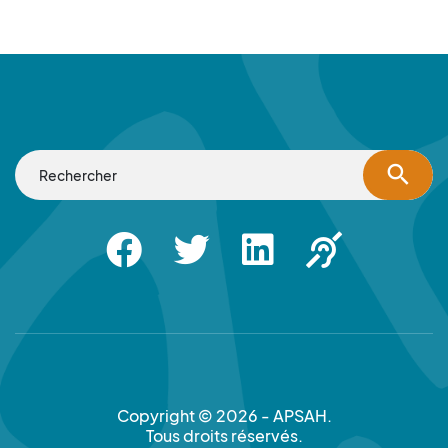
search
Facebook
Twitter
Linkedin
Apsah Sourd |
Copyright © 2026 - APSAH.
Tous droits réservés.