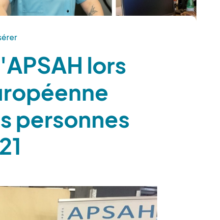
sérer
l'APSAH lors
européenne
es personnes
21