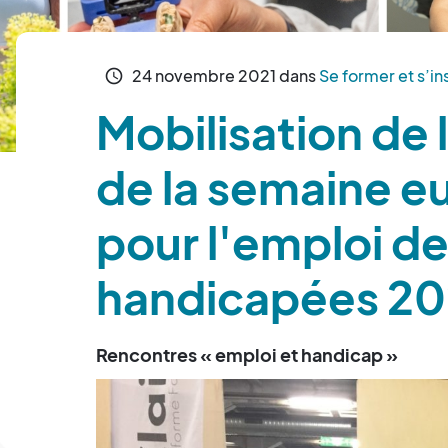
24
novembre
2021
dans
Se former et s’in
schedule
Mobilisation de 
de la semaine 
pour l'emploi d
handicapées 20
Rencontres « emploi et handicap »