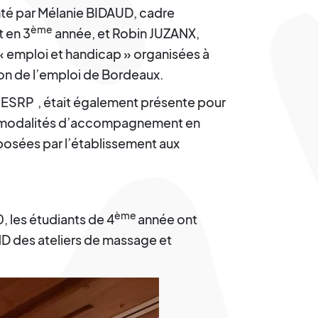
nté par Mélanie BIDAUD, cadre
ème
t en 3
année, et Robin JUZANX,
« emploi et handicap » organisées à
on de l’emploi de Bordeaux.
ESRP
, était également présente pour
tes modalités d’accompagnement en
posées par l’établissement aux
ème
 les étudiants de 4
année ont
D des ateliers de massage et