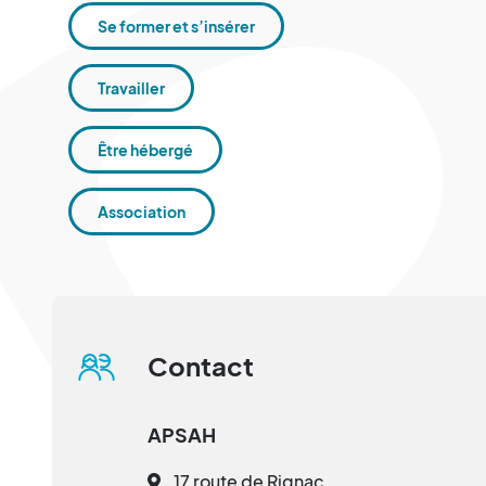
Se former et s’insérer
Travailler
Être hébergé
Association
Contact
APSAH
17 route de Rignac