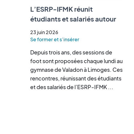
L’ESRP-IFMK réunit
étudiants et salariés autour
d’un tournoi de cécifoot
23
juin
2026
Se former et s’insérer
Depuis trois ans, des sessions de
foot sont proposées chaque lundi au
gymnase de Valadon à Limoges. Ces
rencontres, réunissant des étudiants
et des salariés de l’ESRP-IFMK ...