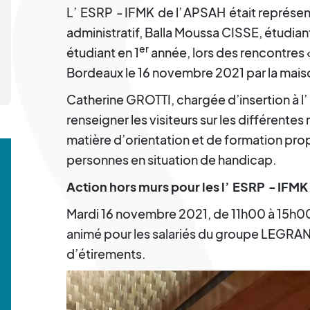
L’
ESRP
-
IFMK
de l’
APSAH
était représe
administratif, Balla Moussa CISSE, étudian
er
étudiant en 1
année, lors des rencontres 
Bordeaux le 16 novembre 2021 par la mais
Catherine GROTTI, chargée d’insertion à l’
renseigner les visiteurs sur les différen
matière d’orientation et de formation pro
personnes en situation de handicap.
Action hors murs pour les l’
ESRP
-
IFMK
Mardi 16 novembre 2021, de 11h00 à 15h00,
animé pour les salariés du groupe LEGRAN
d’étirements.