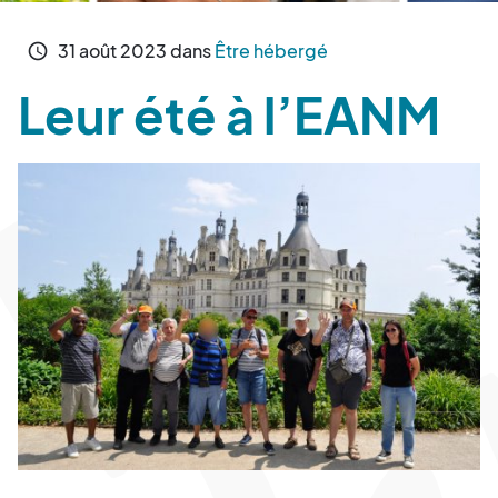
31
août
2023
dans
Être hébergé
schedule
Leur été à l’EANM