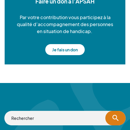
Faire un don à l’APSAH
Par votre contribution vous participez à la
qualité d’accompagnement des personnes
en situation de handicap.
Je fais un don
search