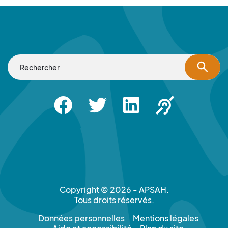
search
Facebook
Twitter
Linkedin
Apsah Sourd |
Copyright © 2026 - APSAH.
Tous droits réservés.
Données personnelles
Mentions légales