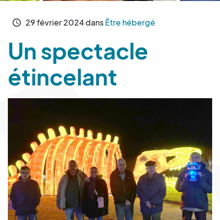
29
février
2024
dans
Être hébergé
schedule
Un spectacle
étincelant