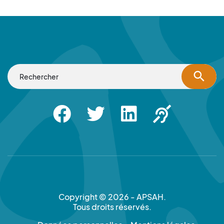
search
Facebook
Twitter
Linkedin
Apsah Sourd |
Copyright © 2026 - APSAH.
Tous droits réservés.