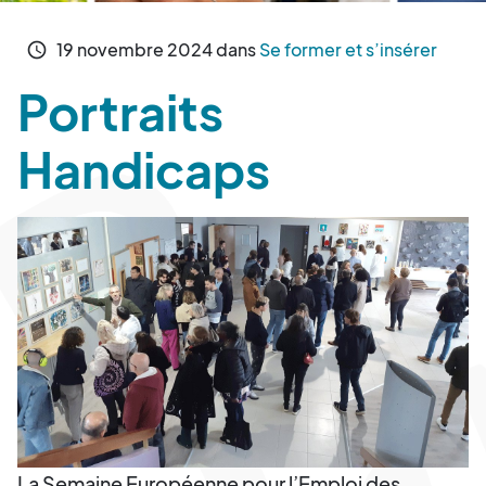
19
novembre
2024
dans
Se former et s’insérer
schedule
Portraits
Handicaps
La Semaine Européenne pour l’Emploi des