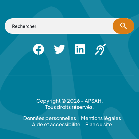
search
Facebook
Twitter
Linkedin
Apsah Sourd |
Copyright © 2026 - APSAH.
Tous droits réservés.
Données personnelles
Mentions légales
Aide et accessibilité
Plan du site