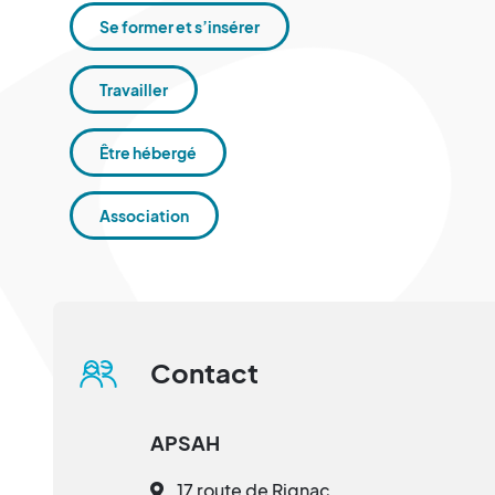
Se former et s’insérer
Travailler
Être hébergé
Association
Contact
APSAH
17 route de Rignac