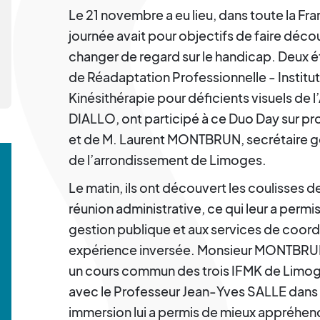
Le 21 novembre a eu lieu, dans toute la Fra
journée avait pour objectifs de faire décou
changer de regard sur le handicap. Deux é
de Réadaptation Professionnelle - Instit
Kinésithérapie pour déficients visuels d
DIALLO, ont participé à ce Duo Day sur pr
et de M. Laurent MONTBRUN, secrétaire gé
de l’arrondissement de Limoges.
Le matin, ils ont découvert les coulisses de
réunion administrative, ce qui leur a permis
gestion publique et aux services de coordi
expérience inversée. Monsieur MONTBR
un cours commun des trois IFMK de Li
avec le Professeur Jean-Yves SALLE dans l
immersion lui a permis de mieux appréhende