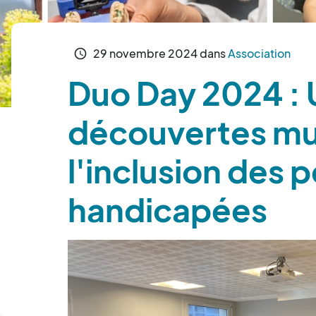
29
novembre
2024
dans
Association
schedule
Duo Day 2024 : 
découvertes mu
l'inclusion des 
handicapées