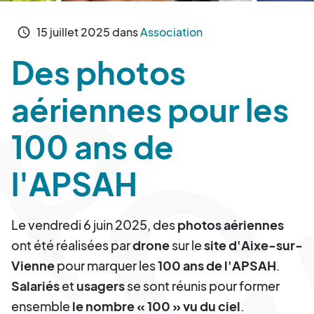
15
juillet
2025
dans
Association
schedule
Des photos
aériennes pour les
100 ans de
l'APSAH
Le vendredi 6 juin 2025, des
photos aériennes
ont été réalisées par
drone
sur le
site d'Aixe-sur-
Vienne
pour marquer les
100 ans de l'APSAH
.
Salariés
et
usagers
se sont réunis pour former
ensemble
le nombre « 100 » vu du ciel
.