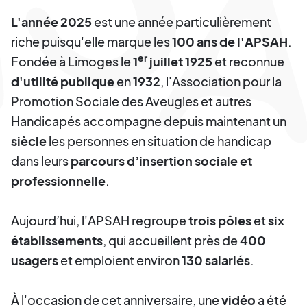
L'année 2025
est une année particulièrement
riche puisqu'elle marque les
100 ans de l'APSAH
.
er
Fondée à Limoges le
1
juillet 1925
et reconnue
d'utilité publique
en
1932
, l'Association pour la
Promotion Sociale des Aveugles et autres
Handicapés accompagne depuis maintenant un
siècle
les personnes en situation de handicap
dans leurs
parcours d’insertion sociale et
professionnelle
.
Aujourd’hui, l'APSAH regroupe
trois pôles
et
six
établissements
, qui accueillent près de
400
usagers
et emploient environ
130 salariés
.
À l'occasion de cet anniversaire, une
vidéo
a été