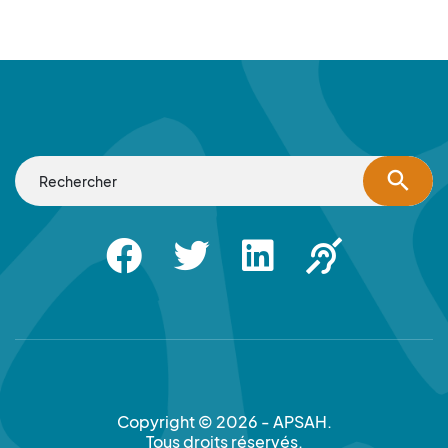
search
Facebook
Twitter
Linkedin
Apsah Sourd |
Copyright © 2026 - APSAH.
Tous droits réservés.