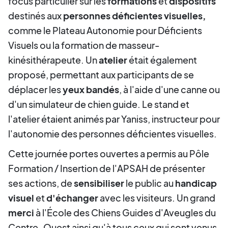
focus particulier sur les
formations
et
dispositifs
destinés aux
personnes déficientes visuelles,
comme le Plateau Autonomie pour Déficients
Visuels ou la formation de masseur-
kinésithérapeute. Un
atelier
était également
proposé, permettant aux participants de se
déplacer les
yeux bandés
, à l'aide d'une canne ou
d'un simulateur de chien guide. Le stand et
l'atelier étaient animés par Yaniss, instructeur pour
l'autonomie des personnes déficientes visuelles.
Cette journée portes ouvertes a permis au Pôle
Formation / Insertion de l'APSAH de présenter
ses actions, de
sensibiliser
le public au
handicap
visuel
et
d'échanger
avec les visiteurs. Un grand
merci
à l'École des Chiens Guides d'Aveugles du
Centre-Ouest ainsi qu'à tous ceux qui sont venus