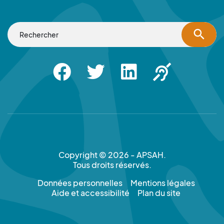
search
Facebook
Twitter
Linkedin
Apsah Sourd |
Copyright © 2026 - APSAH.
Tous droits réservés.
Données personnelles
Mentions légales
Aide et accessibilité
Plan du site