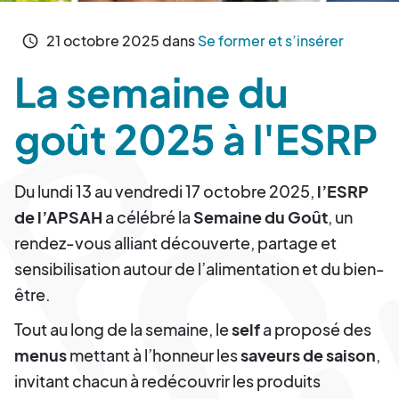
21
octobre
2025
dans
Se former et s’insérer
schedule
La semaine du
goût 2025 à l'ESRP
Du lundi 13 au vendredi 17 octobre 2025,
l’ESRP
de l’APSAH
a célébré la
Semaine du Goût
, un
rendez-vous alliant découverte, partage et
sensibilisation autour de l’alimentation et du bien-
être.
Tout au long de la semaine, le
self
a proposé des
menus
mettant à l’honneur les
saveurs de saison
,
invitant chacun à redécouvrir les produits