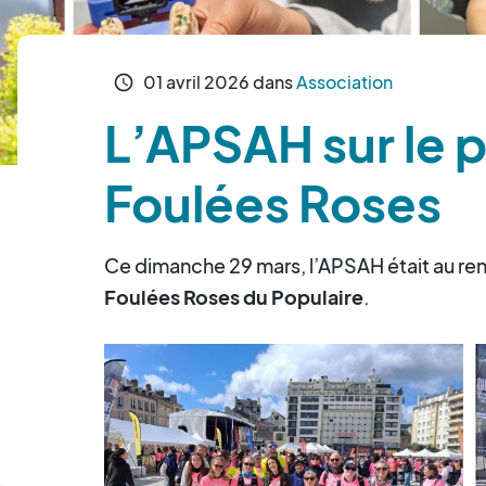
01
avril
2026
dans
Association
schedule
L’APSAH sur le 
Foulées Roses
Ce dimanche 29 mars, l’APSAH était au ren
Foulées Roses du Populaire
.