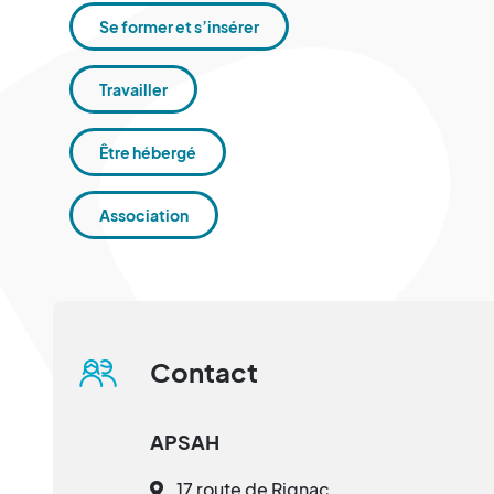
Se former et s’insérer
Travailler
Être hébergé
Association
Contact
APSAH
17 route de Rignac