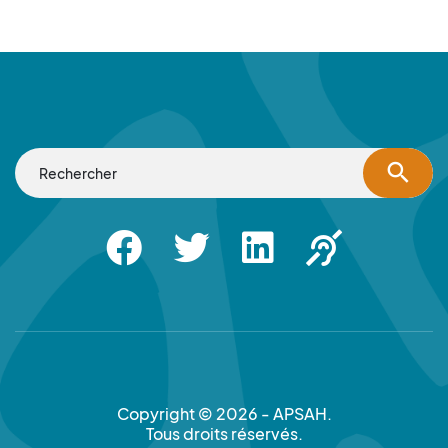
search
Facebook
Twitter
Linkedin
Apsah Sourd |
Copyright © 2026 - APSAH.
Tous droits réservés.