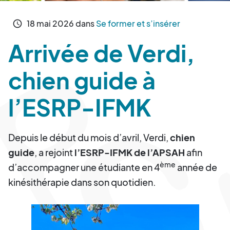
18
mai
2026
dans
Se former et s’insérer
schedule
Arrivée de Verdi,
chien guide à
l’ESRP-IFMK
Depuis le début du mois d’avril, Verdi,
chien
guide
, a rejoint
l’ESRP-IFMK de l’APSAH
afin
ème
d’accompagner une étudiante en 4
année de
kinésithérapie dans son quotidien.