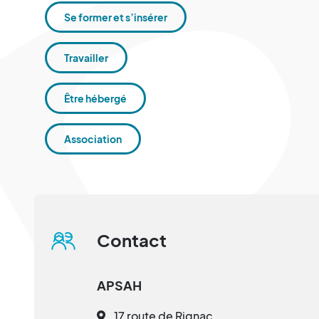
Se former et s’insérer
Travailler
Être hébergé
Association
Contact
APSAH
17 route de Rignac