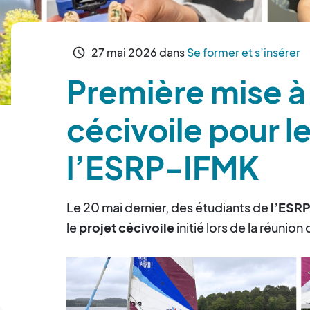
27
mai
2026
dans
Se former et s’insérer
schedule
Première mise à 
cécivoile pour l
l’ESRP-IFMK
Le 20 mai dernier, des étudiants de
l’ESR
le
projet cécivoile
initié lors de la réunio