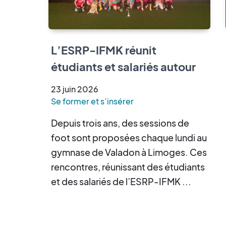
L’ESRP-IFMK réunit
étudiants et salariés autour
d’un tournoi de cécifoot
23
juin
2026
Se former et s’insérer
Depuis trois ans, des sessions de
foot sont proposées chaque lundi au
gymnase de Valadon à Limoges. Ces
rencontres, réunissant des étudiants
et des salariés de l’ESRP-IFMK ...