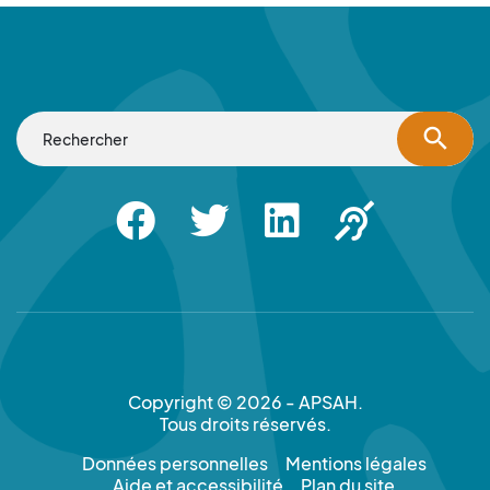
search
Facebook
Twitter
Linkedin
Apsah Sourd |
Copyright © 2026 - APSAH.
Tous droits réservés.
Données personnelles
Mentions légales
Aide et accessibilité
Plan du site