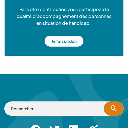
Par votre contribution vous participez à la
qualité d’accompagnement des personnes
en situation de handicap.
Je fais un don
search
Facebook
Twitter
Linkedin
Apsah Sourd |