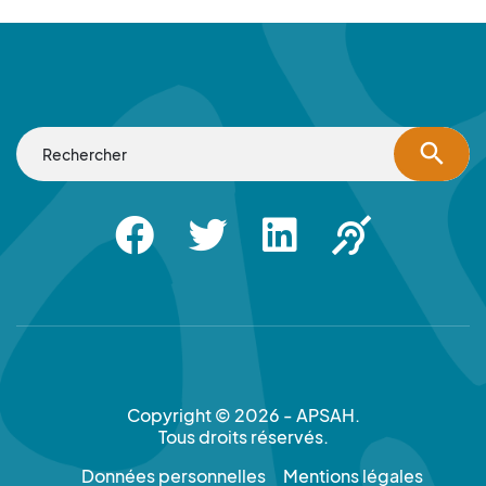
search
Facebook
Twitter
Linkedin
Apsah Sourd |
Copyright © 2026 - APSAH.
Tous droits réservés.
Données personnelles
Mentions légales