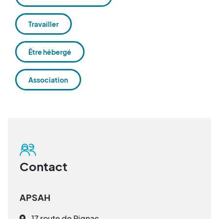
Travailler
Être hébergé
Association
Contact
APSAH
17 route de Rignac