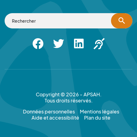
search
Facebook
Twitter
Linkedin
Apsah Sourd |
Copyright © 2026 - APSAH.
Tous droits réservés.
Données personnelles
Mentions légales
Aide et accessibilité
Plan du site