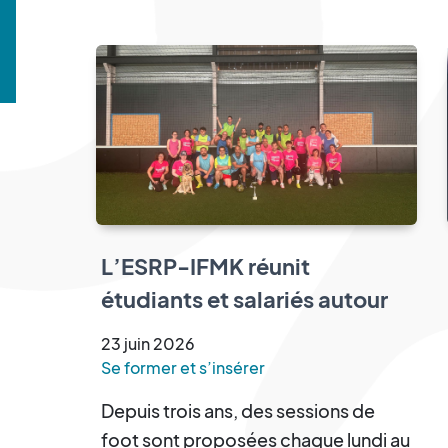
L’ESRP-IFMK réunit
étudiants et salariés autour
d’un tournoi de cécifoot
23
juin
2026
Se former et s’insérer
Depuis trois ans, des sessions de
foot sont proposées chaque lundi au