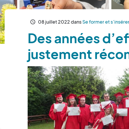
08
juillet
2022
dans
Se former et s’insére
schedule
Des années d’ef
justement réc