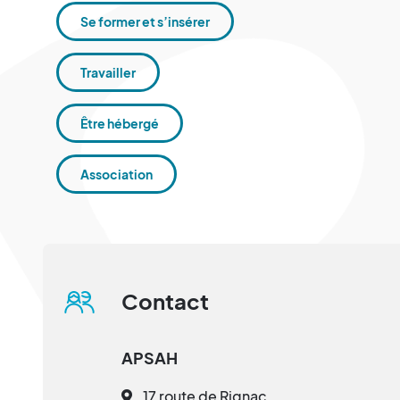
Se former et s’insérer
Travailler
Être hébergé
Association
Contact
APSAH
17 route de Rignac