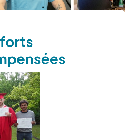
r
forts
ompensées