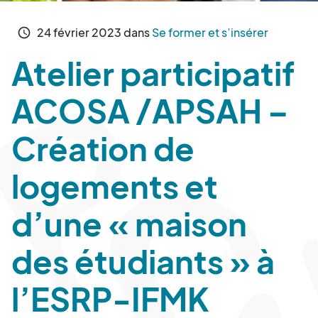
24
février
2023
dans
Se former et s’insérer
schedule
Atelier participatif
ACOSA /APSAH –
Création de
logements et
d’une « maison
des étudiants » à
l’ESRP-IFMK