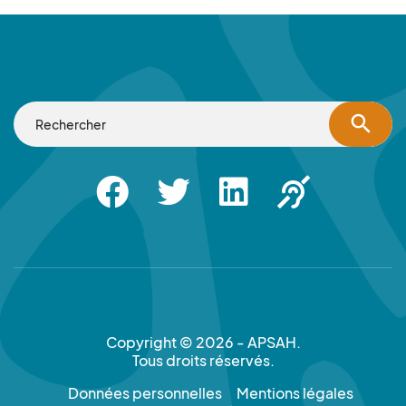
search
Facebook
Twitter
Linkedin
Apsah Sourd |
Copyright © 2026 - APSAH.
Tous droits réservés.
Données personnelles
Mentions légales