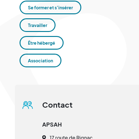
Se former et s’insérer
Travailler
Être hébergé
Association
Contact
APSAH
17 route de Rignac