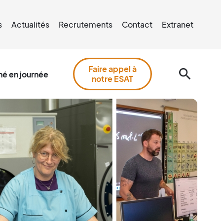
s
Actualités
Recrutements
Contact
Extranet
Faire appel à
search
é en journée
notre ESAT