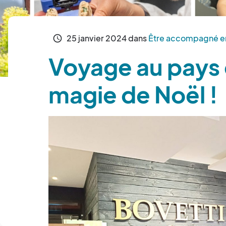
25
janvier
2024
dans
Être accompagné en
schedule
Voyage au pays 
magie de Noël !