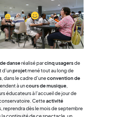
 de danse
réalisé par
cinq usagers
de
t d’un
projet
mené tout au long de
s
, dans le cadre d'une
convention de
rendent à un
cours de musique
,
s éducateurs à l'accueil de jour de
 conservatoire. Cette
activité
ts, reprendra dès le mois de septembre
 la continuité de ce spectacle, un