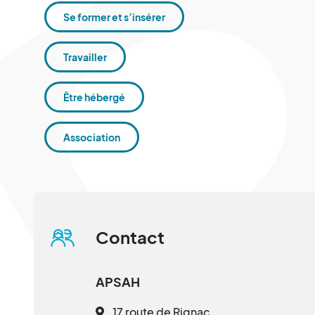
Se former et s’insérer
Travailler
Être hébergé
Association
Contact
APSAH
17 route de Rignac