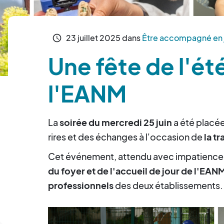
23
juillet
2025
dans
Être accompagné en 
schedule
Une fête de l'ét
l'EANM
La
soirée du mercredi 25 juin
a été placée
rires et des échanges à l'occasion de
la tr
Cet événement, attendu avec impatience
du foyer et de l'accueil de jour de l'EAN
professionnels
des deux établissements.