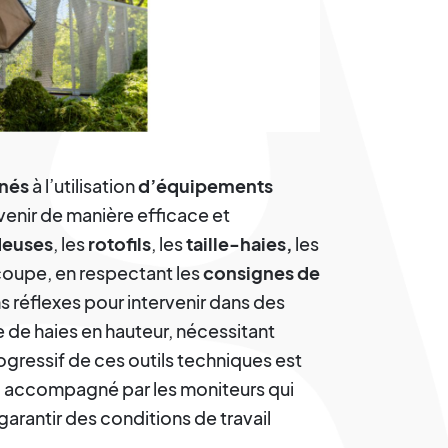
nés
à l’utilisation
d’équipements
rvenir de manière efficace et
deuses
, les
rotofils
, les
taille-haies,
les
 coupe, en respectant les
consignes de
s réflexes pour intervenir dans des
e de haies en hauteur, nécessitant
ogressif de ces outils techniques est
on, accompagné par les moniteurs qui
garantir des conditions de travail