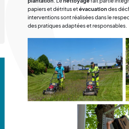
plantation
. Le
nettoyage
fait partie inté
papiers et détritus et
évacuation
des déch
interventions sont réalisées dans le resp
des pratiques adaptées et responsables.