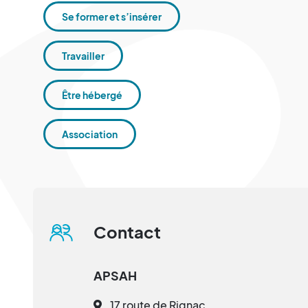
Se former et s’insérer
Travailler
Être hébergé
Association
Contact
APSAH
17 route de Rignac