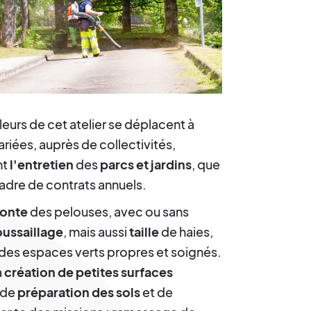
illeurs de cet atelier se déplacent à
ariées, auprès de collectivités,
nt
l'entretien
des
parcs et jardins
, que
cadre de contrats annuels.
tonte
des pelouses, avec ou sans
ussaillage
, mais aussi
taille
de haies,
des espaces verts propres et soignés.
a
création de petites surfaces
 de
préparation des sols
et de