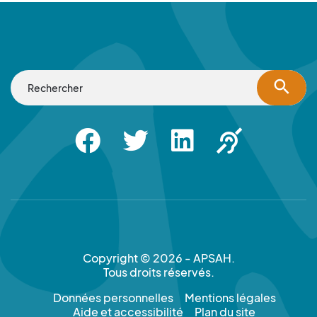
search
Facebook
Twitter
Linkedin
Apsah Sourd |
Copyright © 2026 - APSAH.
Tous droits réservés.
Données personnelles
Mentions légales
Aide et accessibilité
Plan du site