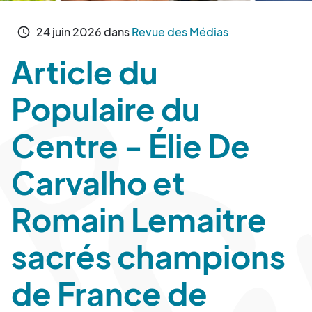
24
juin
2026
dans
Revue des Médias
schedule
Article du
Populaire du
Centre - Élie De
Carvalho et
Romain Lemaitre
sacrés champions
de France de