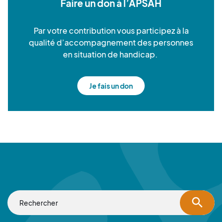
Faire un don à l’APSAH
Par votre contribution vous participez à la
qualité d’accompagnement des personnes
en situation de handicap.
Je fais un don
search