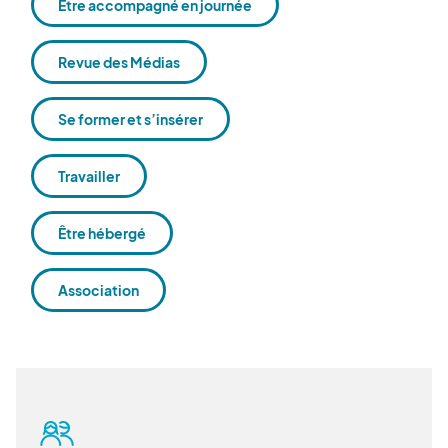
Être accompagné en journée
Revue des Médias
Se former et s’insérer
Travailler
Être hébergé
Association