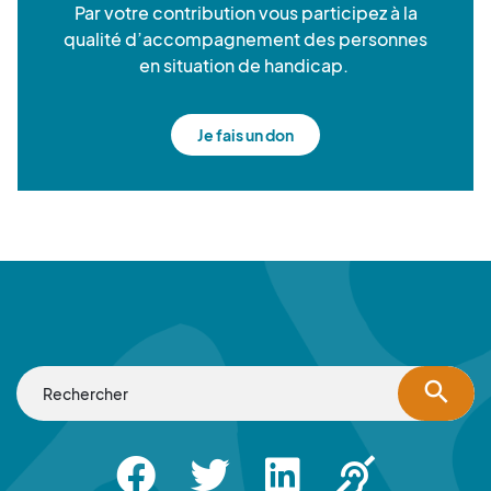
Par votre contribution vous participez à la
qualité d’accompagnement des personnes
en situation de handicap.
Je fais un don
search
Facebook
Twitter
Linkedin
Apsah Sourd |