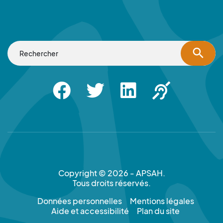
search
Facebook
Twitter
Linkedin
Apsah Sourd |
Copyright © 2026 - APSAH.
Tous droits réservés.
Données personnelles
Mentions légales
Aide et accessibilité
Plan du site