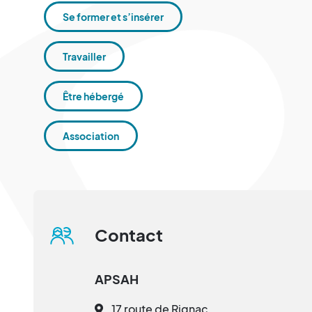
Se former et s’insérer
Travailler
Être hébergé
Association
Contact
APSAH
17 route de Rignac