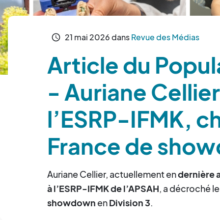
21
mai
2026
dans
Revue des Médias
schedule
Article du Popul
- Auriane Cellie
l’ESRP-IFMK, c
France de sho
Auriane Cellier, actuellement en
dernière 
à l’ESRP-IFMK de l’APSAH
, a décroché le
showdown
en
Division 3
.