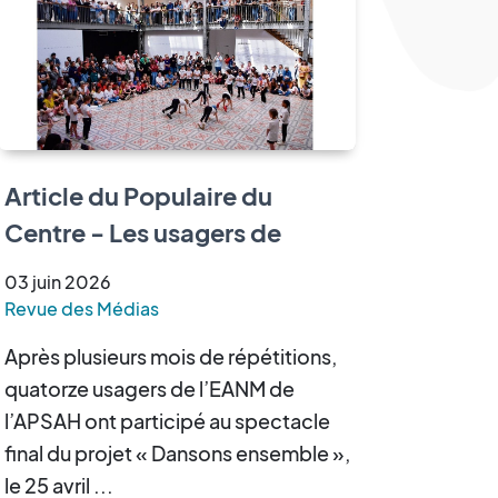
Article du Populaire du
Centre - Les usagers de
l’EANM sur scène pour «
03
juin
2026
Dansons ensemble »
Revue des Médias
Après plusieurs mois de répétitions,
quatorze usagers de l’EANM de
l’APSAH ont participé au spectacle
final du projet « Dansons ensemble »,
le 25 avril ...