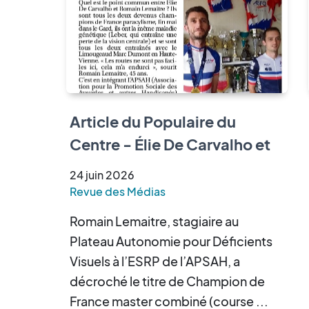
Article du Populaire du
Centre - Élie De Carvalho et
Romain Lemaitre sacrés
24
juin
2026
champions de France de
Revue des Médias
paracyclisme
Romain Lemaitre, stagiaire au
Plateau Autonomie pour Déficients
Visuels à l’ESRP de l’APSAH, a
décroché le titre de Champion de
France master combiné (course ...