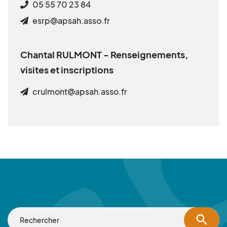
05 55 70 23 84
esrp@apsah.asso.fr
Chantal RULMONT - Renseignements,
visites et inscriptions
crulmont@apsah.asso.fr
search