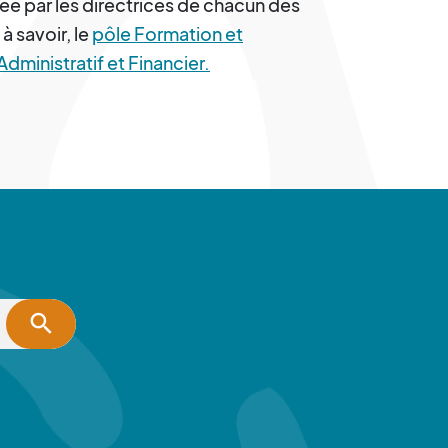
rée par les directrices de chacun des
à savoir, le
pôle Formation et
Administratif et Financier.
search
 Facebook pour les sourds