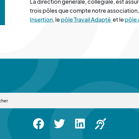
La direction générale, collégiale, est assu
trois pôles que compte notre association, 
Insertion
, le
pôle Travail Adapté
et le
pôle 
Facebook
Twitter
Linkedin
Apsah Sourd |